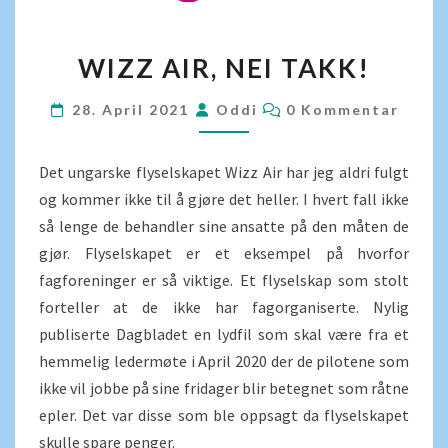
WIZZ
WIZZ AIR, NEI TAKK!
AIR,
NEI
KOMMENTARER
28. April 2021
Oddi
0 Kommentar
TAKK!
Det ungarske flyselskapet Wizz Air har jeg aldri fulgt
og kommer ikke til å gjøre det heller. I hvert fall ikke
så lenge de behandler sine ansatte på den måten de
gjør. Flyselskapet er et eksempel på hvorfor
fagforeninger er så viktige. Et flyselskap som stolt
forteller at de ikke har fagorganiserte. Nylig
publiserte Dagbladet en lydfil som skal være fra et
hemmelig ledermøte i April 2020 der de pilotene som
ikke vil jobbe på sine fridager blir betegnet som råtne
epler. Det var disse som ble oppsagt da flyselskapet
skulle spare penger.