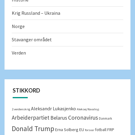
Krig Russland – Ukraina
Norge
Stavanger området
Verden
STIKKORD
Aleksandr Lukasjenko
2 verdenskrig
Aleksej Navalnyj
Arbeiderpartiet
Coronavirus
Belarus
Danmark
Donald Trump
Erna Solberg
EU
FRP
fotball
forsvar