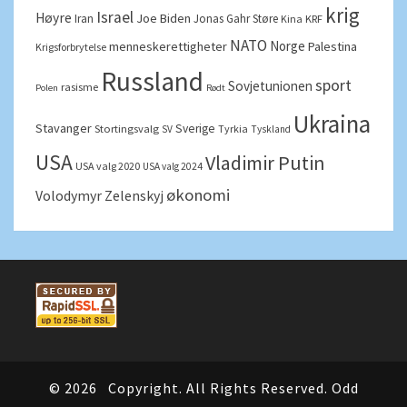
krig
Israel
Høyre
Joe Biden
Iran
Jonas Gahr Støre
Kina
KRF
NATO
Norge
menneskerettigheter
Palestina
Krigsforbrytelse
Russland
sport
Sovjetunionen
rasisme
Polen
Rødt
Ukraina
Stavanger
Sverige
Stortingsvalg
Tyrkia
SV
Tyskland
USA
Vladimir Putin
USA valg 2020
USA valg 2024
økonomi
Volodymyr Zelenskyj
© 2026
Copyright. All Rights Reserved. Odd