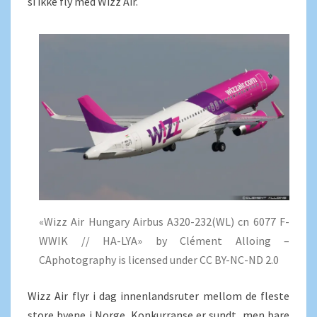
si ikke fly med Wizz Air.
«Wizz Air Hungary Airbus A320-232(WL) cn 6077 F-
WWIK // HA-LYA» by Clément Alloing –
CAphotography is licensed under CC BY-NC-ND 2.0
Wizz Air flyr i dag innenlandsruter mellom de fleste
store byene i Norge. Konkurranse er sundt, men bare