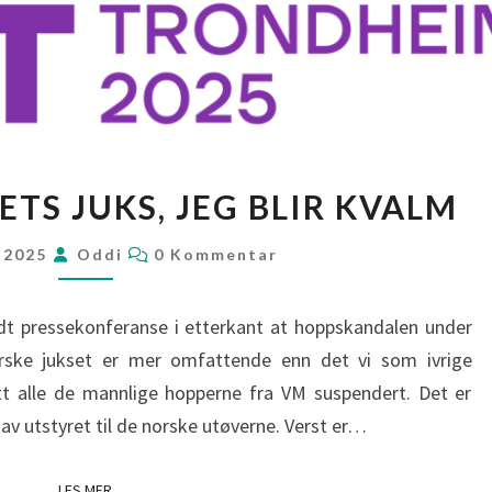
HOPPLANDSLAGETS
TS JUKS, JEG BLIR KVALM
JUKS,
JEG
KOMMENTARER
s 2025
Oddi
0 Kommentar
BLIR
KVALM
ldt pressekonferanse i etterkant at hoppskandalen under
orske jukset er mer omfattende enn det vi som ivrige
utt alle de mannlige hopperne fra VM suspendert. Det er
n av utstyret til de norske utøverne. Verst er…
LES MER
LES MER