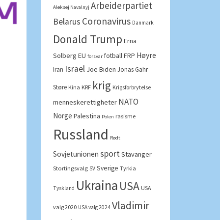
Arbeiderpartiet
Aleksej Navalnyj
Coronavirus
Belarus
Danmark
Donald Trump
Erna
Høyre
Solberg
EU
FRP
fotball
forsvar
Israel
Joe Biden
Iran
Jonas Gahr
krig
Støre
Kina
KRF
Krigsforbrytelse
NATO
menneskerettigheter
Norge
Palestina
rasisme
Polen
Russland
Rødt
sport
Sovjetunionen
Stavanger
Sverige
Stortingsvalg
Tyrkia
SV
Ukraina
USA
USA
Tyskland
Vladimir
valg 2020
USA valg 2024