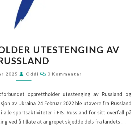
FIS
OLDER UTESTENGING AV
OPPRETTHOLDER
RUSSLAND
UTESTENGING
AV
KOMMENTARER
er 2025
Oddi
0 Kommentar
RUSSLAND
ttforbundet opprettholder utestenging av Russland og
asjon av Ukraina 24 Februar 2022 ble utøvere fra Russland
 alle sportsaktiviteter i FIS. Russland for sitt overfall på
king ved å tillate at angrepet skjedde dels fra landets…