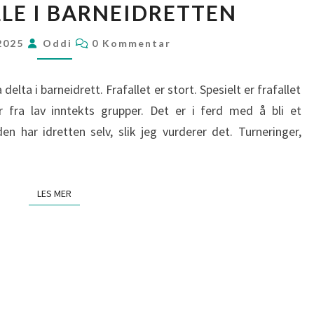
LLE I BARNEIDRETTEN
I
BARNEIDRETTEN
KOMMENTARER
 2025
Oddi
0 Kommentar
 delta i barneidrett. Frafallet er stort. Spesielt er frafallet
fra lav inntekts grupper. Det er i ferd med å bli et
den har idretten selv, slik jeg vurderer det. Turneringer,
LES MER
LES MER