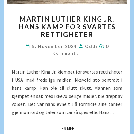
MARTIN
MARTIN LUTHER KING JR.
LUTHER
HANS KAMP FOR SVARTES
KING
RETTIGHETER
JR.
HANS
KOMMENT
8. November 2024
Oddi
0
KAMP
Kommentar
FOR
SVARTES
Martin Luther King Jr. kjempet for svartes rettigheter
RETTIGHETER
i USA med fredelige midler. Ikkevold sto sentralt i
hans kamp. Han ble til slutt skutt. Mannen som
kjempet en sak med ikkevoldelige midler, ble drept av
volden. Det var hans evne til å formidle sine tanker
gjennom ord og taler som var så spesielle. Hans…
LES MER
LES MER