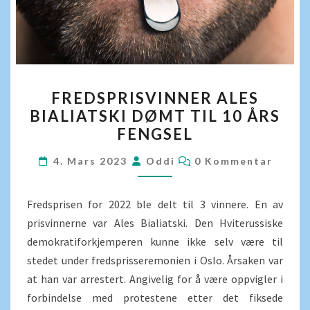
FREDSPRISVINNER
FREDSPRISVINNER ALES
ALES
BIALIATSKI DØMT TIL 10 ÅRS
BIALIATSKI
FENGSEL
DØMT
TIL
KOMMENTARER
4. Mars 2023
Oddi
0 Kommentar
10
ÅRS
Fredsprisen for 2022 ble delt til 3 vinnere. En av
FENGSEL
prisvinnerne var Ales Bialiatski. Den Hviterussiske
demokratiforkjemperen kunne ikke selv være til
stedet under fredsprisseremonien i Oslo. Årsaken var
at han var arrestert. Angivelig for å være oppvigler i
forbindelse med protestene etter det fiksede