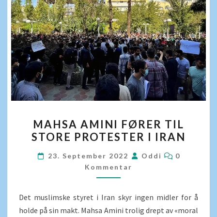
MAHSA
MAHSA AMINI FØRER TIL
AMINI
STORE PROTESTER I IRAN
FØRER
TIL
KOMMENT
23. September 2022
Oddi
0
STORE
Kommentar
PROTESTER
I
Det muslimske styret i Iran skyr ingen midler for å
IRAN
holde på sin makt. Mahsa Amini trolig drept av «moral