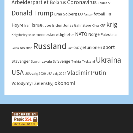
Arbeiderpartiet
Coronavirus
Belarus
Danmark
Donald Trump
Erna Solberg
EU
FRP
fotball
forsvar
krig
Israel
Høyre
Joe Biden
Iran
Jonas Gahr Støre
Kina
KRF
NATO
Norge
menneskerettigheter
Palestina
Krigsforbrytelse
Russland
sport
Sovjetunionen
rasisme
Polen
Rødt
Ukraina
Stavanger
Sverige
Stortingsvalg
Tyrkia
SV
Tyskland
USA
Vladimir Putin
USA valg 2020
USA valg 2024
økonomi
Volodymyr Zelenskyj