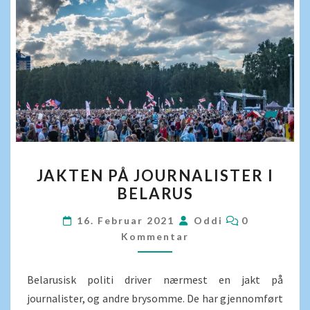
JAKTEN
JAKTEN PÅ JOURNALISTER I
PÅ
BELARUS
JOURNALISTER
I
KOMMENTA
16. Februar 2021
Oddi
0
BELARUS
Kommentar
Belarusisk politi driver nærmest en jakt på
journalister, og andre brysomme. De har gjennomført