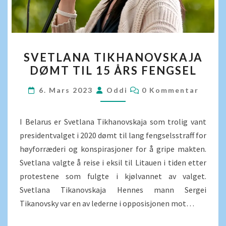
SVETLANA
SVETLANA TIKHANOVSKAJA
TIKHANOVSKAJA
DØMT TIL 15 ÅRS FENGSEL
DØMT
TIL
KOMMENTARER
6. Mars 2023
Oddi
0 Kommentar
15
ÅRS
I Belarus er Svetlana Tikhanovskaja som trolig vant
FENGSEL
presidentvalget i 2020 dømt til lang fengselsstraff for
høyforræderi og konspirasjoner for å gripe makten.
Svetlana valgte å reise i eksil til Litauen i tiden etter
protestene som fulgte i kjølvannet av valget.
Svetlana Tikanovskaja Hennes mann Sergei
Tikanovsky var en av lederne i opposisjonen mot…