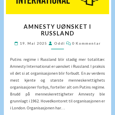
AMNESTY
AMNESTY UØNSKET I
UØNSKET
RUSSLAND
I
RUSSLAND
KOMMENTARER
19. Mai 2025
Oddi
0 Kommentar
Putins regime i Russland blir stadig mer totalitær.
Amnesty International er uønsket i Russland. I praksis
vil det si at organisasjonen blir forbudt. En av verdens
mest kjente og største menneskerettighets
organisasjoner forbys, forteller alt om Putins regime.
Brudd på menneskerettigheter Amnesty ble
grunnlagt i 1962. Hovedkontoret til organisasjonen er
i London. Organisasjonen har…