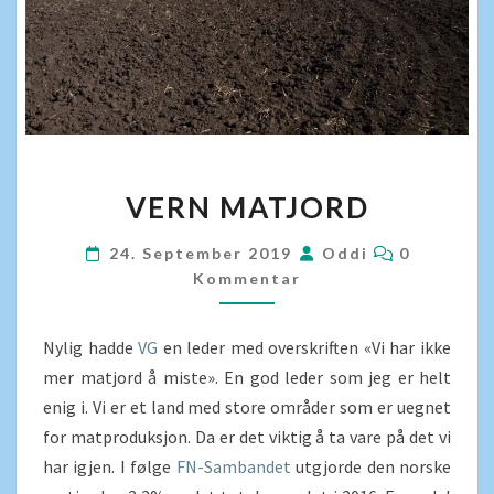
VERN
VERN MATJORD
MATJORD
KOMMENT
24. September 2019
Oddi
0
Kommentar
Nylig hadde
VG
en leder med overskriften «Vi har ikke
mer matjord å miste». En god leder som jeg er helt
enig i. Vi er et land med store områder som er uegnet
for matproduksjon. Da er det viktig å ta vare på det vi
har igjen. I følge
FN-Sambandet
utgjorde den norske