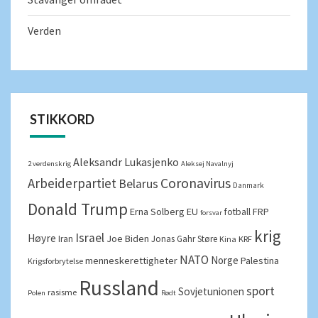
Verden
STIKKORD
Aleksandr Lukasjenko
2 verdenskrig
Aleksej Navalnyj
Arbeiderpartiet
Coronavirus
Belarus
Danmark
Donald Trump
Erna Solberg
EU
FRP
fotball
forsvar
krig
Israel
Høyre
Joe Biden
Iran
Jonas Gahr Støre
Kina
KRF
NATO
Norge
menneskerettigheter
Palestina
Krigsforbrytelse
Russland
sport
Sovjetunionen
rasisme
Polen
Rødt