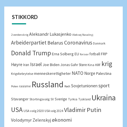
STIKKORD
Aleksandr Lukasjenko
2 verdenskrig
Aleksej Navalnyj
Arbeiderpartiet
Coronavirus
Belarus
Danmark
Donald Trump
Erna Solberg
EU
FRP
fotball
forsvar
krig
Israel
Høyre
Joe Biden
Iran
Jonas Gahr Støre
Kina
KRF
NATO
Norge
menneskerettigheter
Palestina
Krigsforbrytelse
Russland
sport
Sovjetunionen
rasisme
Polen
Rødt
Ukraina
Stavanger
Sverige
Stortingsvalg
Tyrkia
SV
Tyskland
USA
Vladimir Putin
USA valg 2020
USA valg 2024
økonomi
Volodymyr Zelenskyj