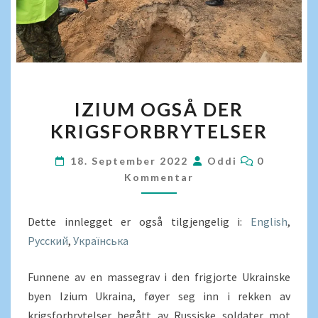
IZIUM
IZIUM OGSÅ DER
OGSÅ
KRIGSFORBRYTELSER
DER
KRIGSFORBRYTELSER
KOMMENT
18. September 2022
Oddi
0
Kommentar
Dette innlegget er også tilgjengelig i:
English
Русский
Українська
Funnene av en massegrav i den frigjorte Ukrainske
byen Izium Ukraina, føyer seg inn i rekken av
krigsforbrytelser begått av Russiske soldater mot