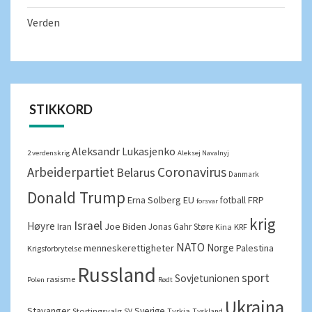
Verden
STIKKORD
Aleksandr Lukasjenko
2 verdenskrig
Aleksej Navalnyj
Arbeiderpartiet
Coronavirus
Belarus
Danmark
Donald Trump
Erna Solberg
EU
FRP
fotball
forsvar
krig
Israel
Høyre
Joe Biden
Iran
Jonas Gahr Støre
Kina
KRF
NATO
Norge
menneskerettigheter
Palestina
Krigsforbrytelse
Russland
sport
Sovjetunionen
rasisme
Polen
Rødt
Ukraina
Stavanger
Sverige
Stortingsvalg
Tyrkia
SV
Tyskland