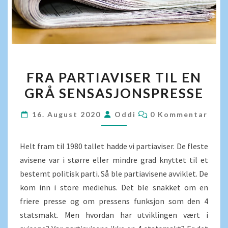
FRA
FRA PARTIAVISER TIL EN
PARTIAVISER
GRÅ SENSASJONSPRESSE
TIL
EN
KOMMENTARER
16. August 2020
Oddi
0 Kommentar
GRÅ
SENSASJONSPRESSE
Helt fram til 1980 tallet hadde vi partiaviser. De fleste
avisene var i større eller mindre grad knyttet til et
bestemt politisk parti. Så ble partiavisene avviklet. De
kom inn i store mediehus. Det ble snakket om en
friere presse og om pressens funksjon som den 4
statsmakt. Men hvordan har utviklingen vært i