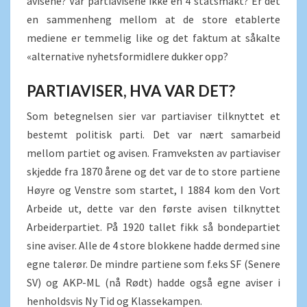
avisene? Var partiavisene ikke en 4 statsmakt? Er det
en sammenheng mellom at de store etablerte
mediene er temmelig like og det faktum at såkalte
«alternative nyhetsformidlere dukker opp?
PARTIAVISER, HVA VAR DET?
Som betegnelsen sier var partiaviser tilknyttet et
bestemt politisk parti. Det var nært samarbeid
mellom partiet og avisen. Framveksten av partiaviser
skjedde fra 1870 årene og det var de to store partiene
Høyre og Venstre som startet, I 1884 kom den Vort
Arbeide ut, dette var den første avisen tilknyttet
Arbeiderpartiet. På 1920 tallet fikk så bondepartiet
sine aviser. Alle de 4 store blokkene hadde dermed sine
egne talerør. De mindre partiene som f.eks SF (Senere
SV) og AKP-ML (nå Rødt) hadde også egne aviser i
henholdsvis Ny Tid og Klassekampen.