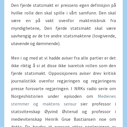
Den fjerde statsmakt er pressens egen definisjon på
hvilke rolle den skal spille i vårt samfunn. Den skal
være en på vakt ovenfor maktmisbruk fra
myndighetene, Den fjerde statsmakt skal være
uavhengig av de tre andre statsmaktene (lovgivende,
utøvende og dømmende).
Men i og med at vi hadde aviser fra alle partier er det
ikke riktig å si at disse ikke ivaretok rollen som den
fjerde statsmakt. Opposisjonens aviser drev kritisk
journalistikk ovenfor regjeringen og regjeringens
presse forsvarte regjeringen. I NRKs radio serie om
Norgeshistorien under episoden om
Medienes
stemmer og maktens sensur
sier professor i
statsvitenskap Øyvind Østerud og professor i
medievitenskap Henrik Grue Bastiansen noe om
dette. De hevder at pressen etter oppløsingen av