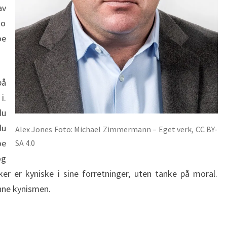
av
to
oe
på
i.
du
du
Alex Jones Foto: Michael Zimmermann – Eget verk, CC BY-
oe
SA 4.0
g
er er kyniske i sine forretninger, uten tanke på moral.
nne kynismen.