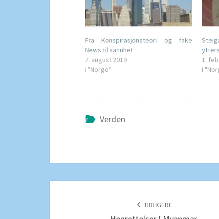
Fra Konspirasjonsteori og fake
Stei
News til sannhet
ytter
7. august 2019
1. fe
I "Norge"
I "No
Verden
POSTNAVIGERING
TIDLIGERE
Henrettelser I Myanmar