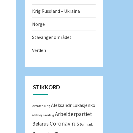
Krig Russland – Ukraina
Norge
Stavanger området
Verden
STIKKORD
Aleksandr Lukasjenko
2 verdenskrig
Arbeiderpartiet
Aleksej Navalnyj
Coronavirus
Belarus
Danmark