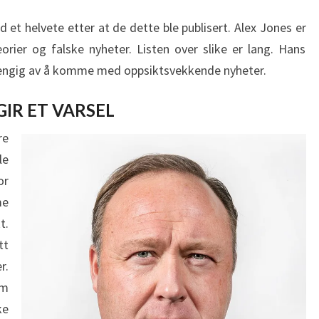
d et helvete etter at de dette ble publisert. Alex Jones er
orier og falske nyheter. Listen over slike er lang. Hans
vhengig av å komme med oppsiktsvekkende nyheter.
IR ET VARSEL
re
le
or
me
t.
tt
r.
om
ke