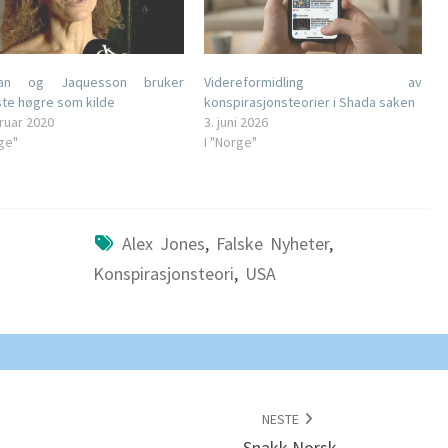
gan og Jaquesson bruker
Videreformidling av
ste høgre som kilde
konspirasjonsteorier i Shada saken
bruar 2020
3. juni 2026
rge"
I "Norge"
Alex Jones
,
Falske Nyheter
,
Konspirasjonsteori
,
USA
NESTE
Snakk Norsk