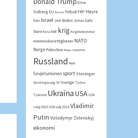
Donald Trump
Erna
Høyre
Solberg
EU
FRP
fotball
forsvar
Israel
Joe Biden
Iran
Jonas Gahr
krig
Støre
Kina
KRF
Krigsforbrytelse
NATO
menneskerettigheter
Norge
Palestina
rasisme
Polen
Russland
Rødt
sport
Sovjetunionen
Stavanger
Sverige
Stortingsvalg
Tyrkia
SV
Ukraina
USA
USA
Tyskland
Vladimir
valg 2020
USA valg 2024
Putin
Volodymyr Zelenskyj
økonomi