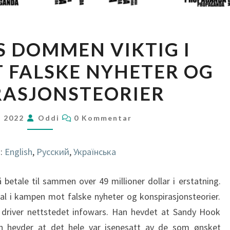
ALEX
S DOMMEN VIKTIG I
JONES
 FALSKE NYHETER OG
DOMMEN
VIKTIG
RASJONSTEORIER
I
KAMPEN
KOMMENTARER
t 2022
Oddi
0 Kommentar
MOT
FALSKE
i:
English
Русский
Українська
NYHETER
OG
 betale til sammen over 49 millioner dollar i erstatning.
KONSPIRASJONSTEORIER
al i kampen mot falske nyheter og konspirasjonsteorier.
 driver nettstedet infowars. Han hevdet at Sandy Hook
an hevder at det hele var isenesatt av de som ønsket