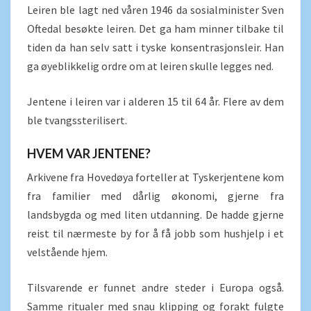
Leiren ble lagt ned våren 1946 da sosialminister Sven
Oftedal besøkte leiren. Det ga ham minner tilbake til
tiden da han selv satt i tyske konsentrasjonsleir. Han
ga øyeblikkelig ordre om at leiren skulle legges ned.
Jentene i leiren var i alderen 15 til 64 år. Flere av dem
ble tvangssterilisert.
HVEM VAR JENTENE?
Arkivene fra Hovedøya forteller at Tyskerjentene kom
fra familier med dårlig økonomi, gjerne fra
landsbygda og med liten utdanning. De hadde gjerne
reist til nærmeste by for å få jobb som hushjelp i et
velstående hjem.
Tilsvarende er funnet andre steder i Europa også.
Samme ritualer med snau klipping og forakt fulgte