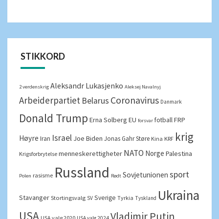
STIKKORD
Aleksandr Lukasjenko
2 verdenskrig
Aleksej Navalnyj
Arbeiderpartiet
Coronavirus
Belarus
Danmark
Donald Trump
Erna Solberg
EU
FRP
fotball
forsvar
krig
Israel
Høyre
Joe Biden
Iran
Jonas Gahr Støre
Kina
KRF
NATO
Norge
menneskerettigheter
Palestina
Krigsforbrytelse
Russland
sport
Sovjetunionen
rasisme
Polen
Rødt
Ukraina
Stavanger
Sverige
Stortingsvalg
Tyrkia
SV
Tyskland
USA
Vladimir Putin
USA valg 2020
USA valg 2024