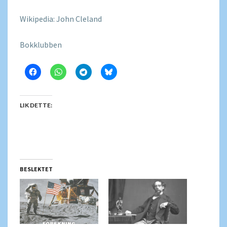
Wikipedia: John Cleland
Bokklubben
LIK DETTE:
BESLEKTET