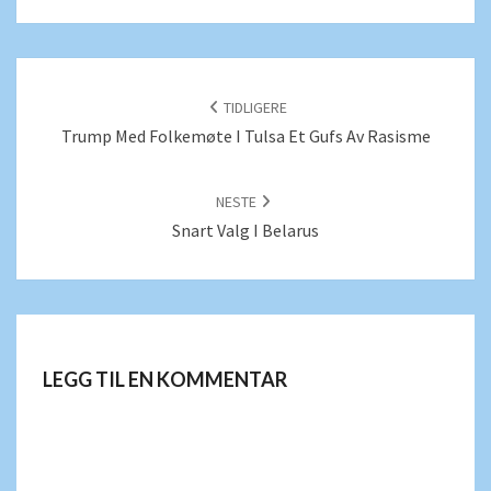
POSTNAVIGERING
TIDLIGERE
Trump Med Folkemøte I Tulsa Et Gufs Av Rasisme
NESTE
Snart Valg I Belarus
LEGG TIL EN KOMMENTAR