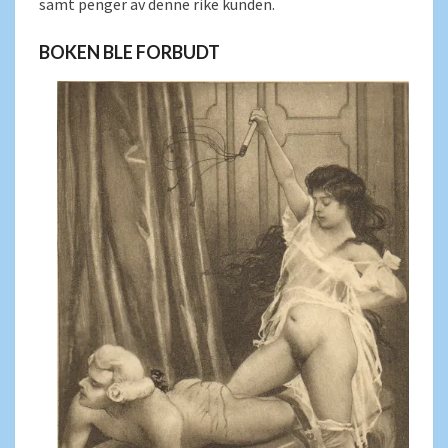
samt penger av denne rike kunden.
BOKEN BLE FORBUDT