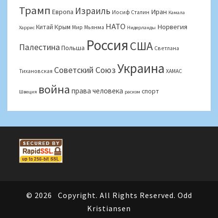
Трамп
Израиль
Иран
Европа
Иосиф Сталин
Камала
НАТО
Норвегия
Крым
Китай
Мир
Мьянма
Харрис
Нидерланды
Россия
США
Палестина
Польша
Светлана
Украина
Советский Союз
Тихановская
ХАМАС
война
права человека
спорт
Швеция
расизм
© 2026
Copyright. All Rights Reserved. Odd
Kristiansen