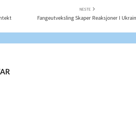
NESTE
ntekt
Fangeutveksling Skaper Reaksjoner I Ukrai
TAR