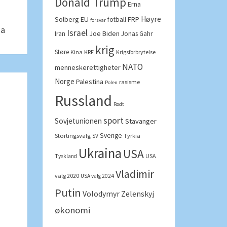
Donald Trump
Erna
Høyre
Solberg
EU
FRP
fotball
forsvar
na
Israel
Joe Biden
Iran
Jonas Gahr
krig
Støre
Kina
KRF
Krigsforbrytelse
NATO
menneskerettigheter
Norge
Palestina
rasisme
Polen
Russland
Rødt
sport
Sovjetunionen
Stavanger
Sverige
Stortingsvalg
Tyrkia
SV
Ukraina
USA
USA
Tyskland
Vladimir
valg 2020
USA valg 2024
Putin
Volodymyr Zelenskyj
økonomi