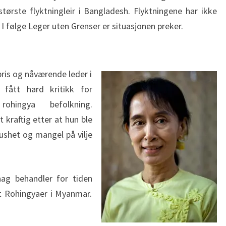
største flyktningleir i Bangladesh. Flyktningene har ikke
. I følge Leger uten Grenser er situasjonen preker.
pris og nåværende leder i
ått hard kritikk for
hingya befolkning.
 kraftig etter at hun ble
ushet og mangel på vilje
ag behandler for tiden
 Rohingyaer i Myanmar.