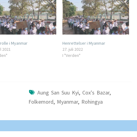
 rolle i Myanmar
Henrettelser i Myanmar
il 2021
27. juli 2022
rden"
I "Verden"
Aung San Suu Kyi
,
Cox's Bazar
,
Folkemord
,
Myanmar
,
Rohingya