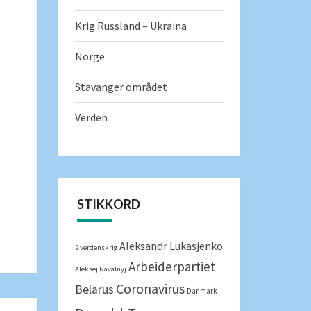
Krig Russland – Ukraina
Norge
Stavanger området
Verden
STIKKORD
Aleksandr Lukasjenko
2 verdenskrig
Arbeiderpartiet
Aleksej Navalnyj
Coronavirus
Belarus
Danmark