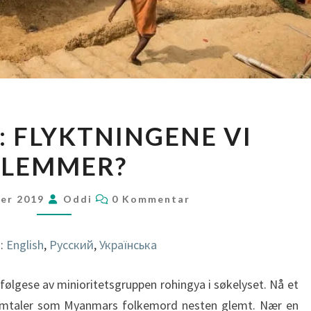
ROHINGYA:
 FLYKTNINGENE VI
FLYKTNINGENE
LEMMER?
VI
GLEMMER?
KOMMENTARER
ber 2019
Oddi
0 Kommentar
i:
English
Русский
Українська
følgese av minioritetsgruppen rohingya i søkelyset. Nå et
omtaler som Myanmars folkemord nesten glemt. Nær en