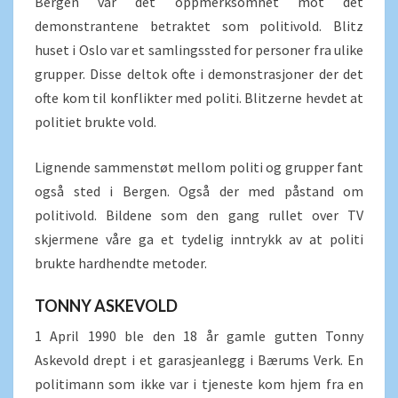
Bergen var det oppmerksomhet mot det
demonstrantene betraktet som politivold. Blitz
huset i Oslo var et samlingssted for personer fra ulike
grupper. Disse deltok ofte i demonstrasjoner der det
ofte kom til konflikter med politi. Blitzerne hevdet at
politiet brukte vold.
Lignende sammenstøt mellom politi og grupper fant
også sted i Bergen. Også der med påstand om
politivold. Bildene som den gang rullet over TV
skjermene våre ga et tydelig inntrykk av at politi
brukte hardhendte metoder.
TONNY ASKEVOLD
1 April 1990 ble den 18 år gamle gutten Tonny
Askevold drept i et garasjeanlegg i Bærums Verk. En
politimann som ikke var i tjeneste kom hjem fra en