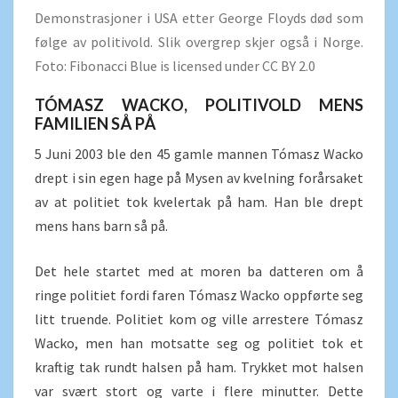
Demonstrasjoner i USA etter George Floyds død som
følge av politivold. Slik overgrep skjer også i Norge.
Foto: Fibonacci Blue is licensed under CC BY 2.0
TÓMASZ WACKO, POLITIVOLD MENS
FAMILIEN SÅ PÅ
5 Juni 2003 ble den 45 gamle mannen Tómasz Wacko
drept i sin egen hage på Mysen av kvelning forårsaket
av at politiet tok kvelertak på ham. Han ble drept
mens hans barn så på.
Det hele startet med at moren ba datteren om å
ringe politiet fordi faren Tómasz Wacko oppførte seg
litt truende. Politiet kom og ville arrestere Tómasz
Wacko, men han motsatte seg og politiet tok et
kraftig tak rundt halsen på ham. Trykket mot halsen
var svært stort og varte i flere minutter. Dette