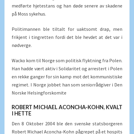
medførte hjetestans og han døde senere av skadene
på Moss sykehus.
Politimannen ble tiltalt for uaktsomt drap, men
frikjent i tingretten fordi det ble hevdet at det var i
nødverge.
Wacko kom til Norge som politisk flyktning fra Polen.
Han hadde vært aktiv i Solidaritet og arrestert i Polen
en rekke ganger for sin kamp mot det kommunistiske
regimet. I Norge jobbet han som seniorrådgiver i Den
Norske Helsingforskomite
ROBERT MICHAEL ACONCHA-KOHN, KVALT
I HETTE
Den 8 Oktober 2004 ble den svenske statsborgeren
Robert Michael Aconcha-Kohn pågrepet på et hospits