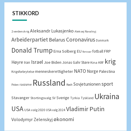
STIKKORD
Aleksandr Lukasjenko
2 verdenskrig
Aleksej Navalnyj
Arbeiderpartiet
Coronavirus
Belarus
Danmark
Donald Trump
Erna Solberg
EU
FRP
fotball
forsvar
krig
Israel
Høyre
Joe Biden
Iran
Jonas Gahr Støre
Kina
KRF
NATO
Norge
menneskerettigheter
Palestina
Krigsforbrytelse
Russland
sport
Sovjetunionen
rasisme
Polen
Rødt
Ukraina
Stavanger
Sverige
Stortingsvalg
Tyrkia
SV
Tyskland
USA
Vladimir Putin
USA valg 2020
USA valg 2024
økonomi
Volodymyr Zelenskyj