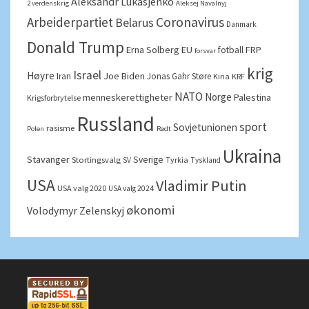
Aleksandr Lukasjenko
2 verdenskrig
Aleksej Navalnyj
Arbeiderpartiet
Coronavirus
Belarus
Danmark
Donald Trump
Erna Solberg
EU
FRP
fotball
forsvar
krig
Israel
Høyre
Joe Biden
Iran
Jonas Gahr Støre
Kina
KRF
NATO
Norge
menneskerettigheter
Palestina
Krigsforbrytelse
Russland
sport
Sovjetunionen
rasisme
Polen
Rødt
Ukraina
Stavanger
Sverige
Stortingsvalg
Tyrkia
SV
Tyskland
USA
Vladimir Putin
USA valg 2020
USA valg 2024
økonomi
Volodymyr Zelenskyj