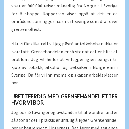
viser at 900.000 reiser månedlig fra Norge til Sverige
for å shoppe. Rapporten viser også at det er de
områdene som ligger nærmest Sverige som drar over
grensen oftest.
Når vi får slike tall vil jeg påstå at folkehelsen ikke er
ivaretatt. Grensehandelen er så stor at det er blitt et
problem. Jeg vil heller at vi legger igjen penger til
kjøp av tobakk, alkohol og søtsaker i Norge enn i
Sverige. Da får vi inn moms og skaper arbeidsplasser
her.
URETTFERDIG MED GRENSEHANDEL ETTER
HVOR VI BOR
Jeg bor i Stavanger og avstanden til alle andre land er
så stor at det i praksis er umulig å kjøer. Grensehandel
her er begrenset til internett. Det fører med seg enda