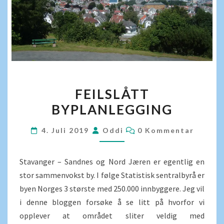
FEILSLÅTT
FEILSLÅTT
BYPLANLEGGING
BYPLANLEGGING
KOMMENTARER
4. Juli 2019
Oddi
0 Kommentar
Stavanger – Sandnes og Nord Jæren er egentlig en
stor sammenvokst by. I følge Statistisk sentralbyrå er
byen Norges 3 største med 250.000 innbyggere. Jeg vil
i denne bloggen forsøke å se litt på hvorfor vi
opplever at området sliter veldig med