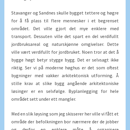
Stavanger og Sandnes skulle bygget tettere og høgre
for å få plass til flere mennesker i et begrenset
området. Det ville gjort det mye enklere med
transport. Dessuten ville det spart en del verdifullt
jordbruksareal og naturskjønne omgivelser. Dette
ville vært verdifullt for jordbruket. Noen tror at det å
bygge høgt betyr stygge bygg. Det er selvsagt ikke
riktig. Ser vi på moderne høghus er det som oftest
bygninger med vakker arkitektonisk utforming. Å
stille krav at slike bygg angående arkitektoniske
løsinger er en selvfølge. Byplanlegging for hele
området sett under ett mangler.
Med en slik løysing som jeg skisserer her ville vi fått et
område der befolkningen bor nærmere der de jobber
og derfor en enklere måte å organisere