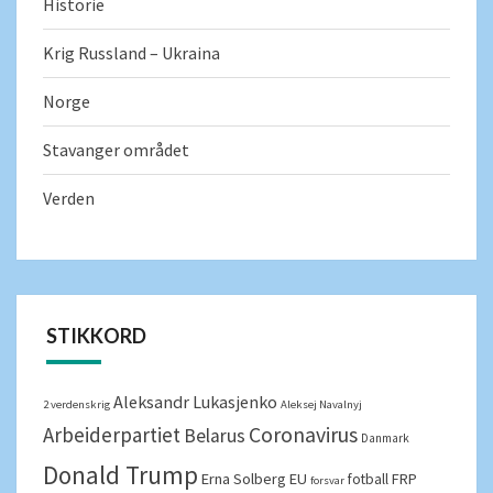
Historie
Krig Russland – Ukraina
Norge
Stavanger området
Verden
STIKKORD
Aleksandr Lukasjenko
2 verdenskrig
Aleksej Navalnyj
Arbeiderpartiet
Coronavirus
Belarus
Danmark
Donald Trump
Erna Solberg
EU
FRP
fotball
forsvar