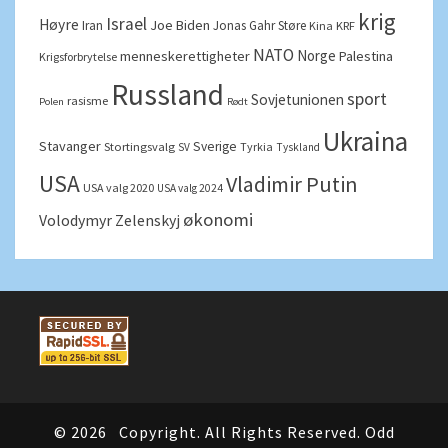
krig
Israel
Høyre
Joe Biden
Iran
Jonas Gahr Støre
Kina
KRF
NATO
Norge
menneskerettigheter
Palestina
Krigsforbrytelse
Russland
sport
Sovjetunionen
rasisme
Polen
Rødt
Ukraina
Stavanger
Sverige
Stortingsvalg
Tyrkia
SV
Tyskland
USA
Vladimir Putin
USA valg 2020
USA valg 2024
økonomi
Volodymyr Zelenskyj
© 2026
Copyright. All Rights Reserved. Odd