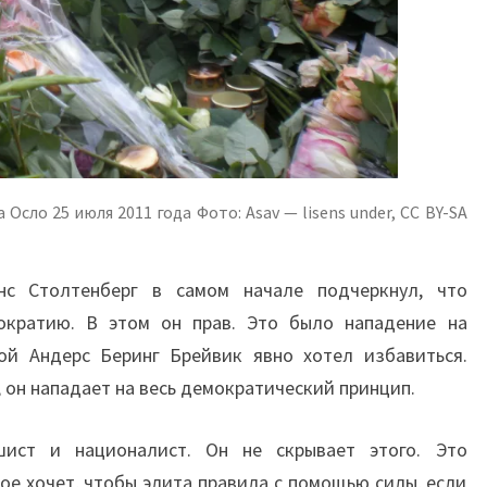
сло 25 июля 2011 года Фото: Asav — lisens under, CC BY-SA
нс Столтенберг в самом начале подчеркнул, что
ократию. В этом он прав. Это было нападение на
ой Андерс Беринг Брейвик явно хотел избавиться.
 он нападает на весь демократический принцип.
ист и националист. Он не скрывает этого. Это
ое хочет, чтобы элита правила с помощью силы, если