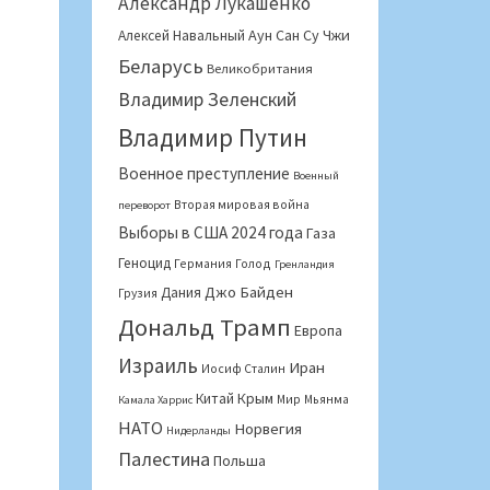
Александр Лукашенко
Аун Сан Су Чжи
Алексей Навальный
Беларусь
Великобритания
Владимир Зеленский
Владимир Путин
Военное преступление
Военный
Вторая мировая война
переворот
Выборы в США 2024 года
Газа
Геноцид
Германия
Голод
Гренландия
Джо Байден
Дания
Грузия
Дональд Трамп
Европа
Израиль
Иран
Иосиф Сталин
Крым
Китай
Мир
Мьянма
Камала Харрис
НАТО
Норвегия
Нидерланды
Палестина
Польша