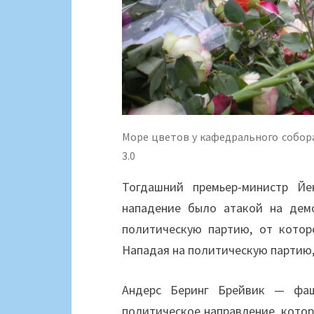
Море цветов у кафедрального собора О
3.0
Тогдашний премьер-министр Йе
нападение было атакой на дем
политическую партию, от котор
Нападая на политическую партию,
Андерс Беринг Брейвик — фаш
политическое направление, котор